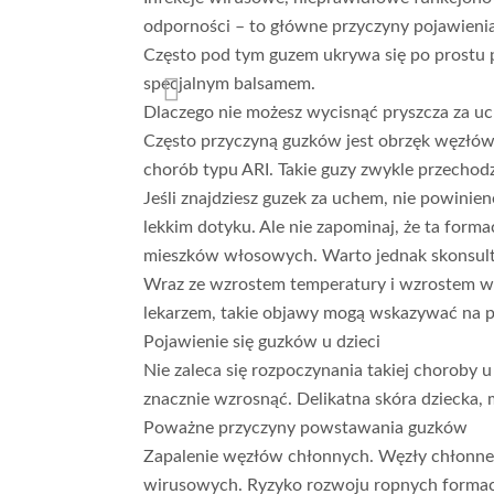
odporności – to główne przyczyny pojawienia
Często pod tym guzem ukrywa się po prostu p
specjalnym balsamem.
Dlaczego nie możesz wycisnąć pryszcza za u
Często przyczyną guzków jest obrzęk węzłów 
chorób typu ARI. Takie guzy zwykle przechod
Jeśli znajdziesz guzek za uchem, nie powinien
lekkim dotyku. Ale nie zapominaj, że ta forma
mieszków włosowych. Warto jednak skonsulto
Wraz ze wzrostem temperatury i wzrostem wie
lekarzem, takie objawy mogą wskazywać na p
Pojawienie się guzków u dzieci
Nie zaleca się rozpoczynania takiej choroby u
znacznie wzrosnąć. Delikatna skóra dziecka, 
Poważne przyczyny powstawania guzków
Zapalenie węzłów chłonnych. Węzły chłonne u
wirusowych. Ryzyko rozwoju ropnych formacj