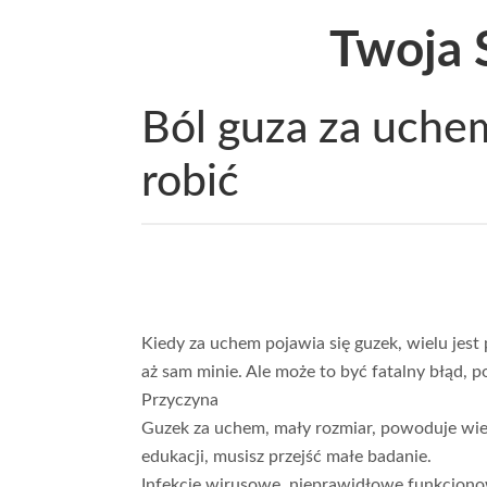
Twoja 
Ból guza za uchem
robić
Kiedy za uchem pojawia się guzek, wielu jest 
aż sam minie. Ale może to być fatalny błąd,
Przyczyna
Guzek za uchem, mały rozmiar, powoduje wiel
edukacji, musisz przejść małe badanie.
Infekcje wirusowe, nieprawidłowe funkcjonow