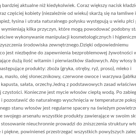
bardziej aktualne niż kiedykolwiek. Coraz większy nacisk kładzi
z częściej kobiety (niezależnie od wieku) skarżą się na łamliwe i
pież, łysina i utrata naturalnego połysku występują u wielu płci 
stwa wymieniają kilka przyczyn, które mogą powodować podobny s
ściwe wykonywanie manipulacji kosmetologicznych i higieniczn
ieczyszczenia środowiska zewnętrznego.Dzięki odpowiedniemu
 co jest niezbędne do zapewnienia bezproblemowej żywotności
ące dużą ilość witamin i pierwiastków śladowych. Aby włosy b
astępujące produkty: zboża (gryka, otręby, ryż, proso), mleko i
a, masło, olej słonecznikowy, czerwone owoce i warzywa (jabłka
, kapusta, sałata, orzechy.Jedną z podstawowych zasad właściwe
j czystości. Konieczne jest mycie włosów ciepłą wodą. Po zabie
 i pozostawić do naturalnego wyschnięcia w temperaturze poko
nego stanu włosów jest regularne spacery na świeżym powietrz
ze swojego arsenału wszystkie produkty zawierające w swoim sk
łe stosowanie nieuchronnie prowadzi do zniszczenia struktury w
e i piękne, powinieneś przestrzegać wszystkich powyższych zale