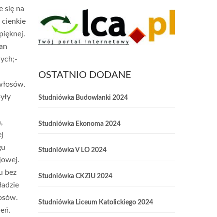
e się na
 cienkie
pięknej.
tan
ych;-
OSTATNIO DODANE
 włosów.
yły
Studniówka Budowlanki 2024
,
Studniówka Ekonoma 2024
j
gu
Studniówka V LO 2024
jowej.
u bez
Studniówka CKZiU 2024
ładzie
łosów.
Studniówka Liceum Katolickiego 2024
ceń.