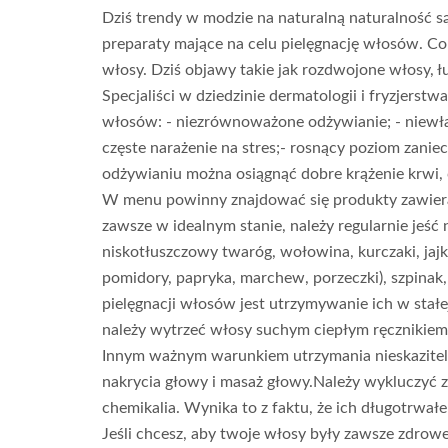
Dziś trendy w modzie na naturalną naturalność są 
preparaty mające na celu pielęgnację włosów. Cora
włosy. Dziś objawy takie jak rozdwojone włosy, łu
Specjaliści w dziedzinie dermatologii i fryzjer
włosów: - niezrównoważone odżywianie; - niewła
częste narażenie na stres;- rosnący poziom zan
odżywianiu można osiągnąć dobre krążenie krwi,
W menu powinny znajdować się produkty zawieraj
zawsze w idealnym stanie, należy regularnie jeść n
niskotłuszczowy twaróg, wołowina, kurczaki, jajk
pomidory, papryka, marchew, porzeczki), szpinak
pielęgnacji włosów jest utrzymywanie ich w stałe
należy wytrzeć włosy suchym ciepłym ręcznikiem
Innym ważnym warunkiem utrzymania nieskazitel
nakrycia głowy i masaż głowy.Należy wykluczyć 
chemikalia. Wynika to z faktu, że ich długotrwa
Jeśli chcesz, aby twoje włosy były zawsze zdrow